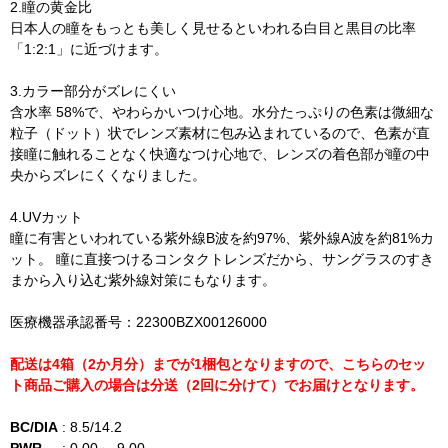
2.瞳の黄金比
日本人の瞳をもっとも美しく見せるといわれる白目と黒目の比率
「1:2:1」に近づけます。
3.カラー部分がズレにくい
含水率 58%で、やわらかいつけ心地。水分たっぷりの色素は微細な
粒子（ドット）状でレンズ素材に包み込まれているので、色素が直
接瞳に触れることなく快適なつけ心地で、レンズの着色部が瞳の中
央からズレにくくなりました。
4.UVカット
瞳に有害といわれている紫外線B波を約97%、紫外線A波を約81%カ
ット。 瞳に直接つけるコンタクトレンズだから、サングラスのすき
まから入り込む紫外線対策にもなります。
医療機器承認番号：22300BZX00126000
配送は4箱（2か月分）までが1梱包となりますので、こちらのセッ
ト商品ご購入の場合は分送（2回に分けて）でお届けとなります。
BC/DIA
:
8.5/14.2
PWR
:
0.00～-9.00