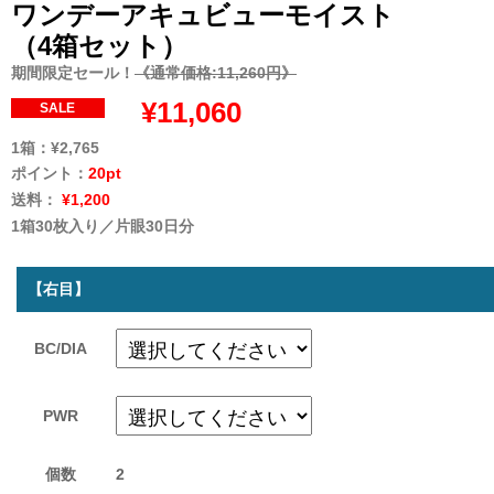
ワンデーアキュビューモイスト
（4箱セット）
期間限定セール！
《通常価格:11,260円》
¥11,060
SALE
1箱：
¥2,765
ポイント：
20pt
送料：
¥1,200
1箱30枚入り／片眼30日分
【右目】
BC/DIA
PWR
個数
2