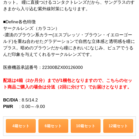
カット。 瞳に直接つけるコンタクトレンズだから、サングラスのす
きまから入り込む紫外線対策にもなります。
■Define各色特徴
サークルレンズ（カラコン）
-濃淡のブラウン系カラー(エスプレッソ・ブラウン・イエローゴー
ルド)を重ね合わせたグラデーションで自然な立体感と透明感を瞳に
プラス。暗めのブラウンだから瞳にきれいになじみ、ピュアでうる
んだ印象を与えてくれるサークルレンズです。
医療機器承認番号：22300BZX00126000
配送は4箱（2か月分）までが1梱包となりますので、こちらのセッ
ト商品ご購入の場合は分送（2回に分けて）でお届けとなります。
BC/DIA
:
8.5/14.2
PWR
:
0.00～-9.00
4箱セット
6箱セット
10箱セット
12箱セット