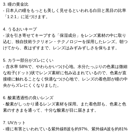
3. 瞳の黄金比
- 日本人の瞳をもっとも美しく見せるといわれる白目と黒目の比率
「1:2:1」に近づけます。
4. うるおいキープ
- 涙を引き寄せてキープする「保湿成分」をレンズ素材の中に取り
込む、独自技術ラクリオン・テクノロジーを採用したレンズ。朝つ
けてから、夜はずすまで、レンズはみずみずしさを保ちます。
5. カラー部分がズレにくい
- 含水率 58%で、やわらかいつけ心地。水分たっぷりの色素は微細
な粒子(ドット)状でレンズ素材に包み込まれているので、色素が直
接瞳に触れることなく快適なつけ心地で、レンズの着色部が瞳の中
央からズレにくくなりました。
6. 酸素透過性の良いレンズ
- 酸素がしっかり通るレンズ素材を採用。また着色部も、色素と色
素のすきまを通って、十分な酸素が目に届きます。
7. UVカット
- 瞳に有害といわれている紫外線B波を約97%、紫外線A波を約81%