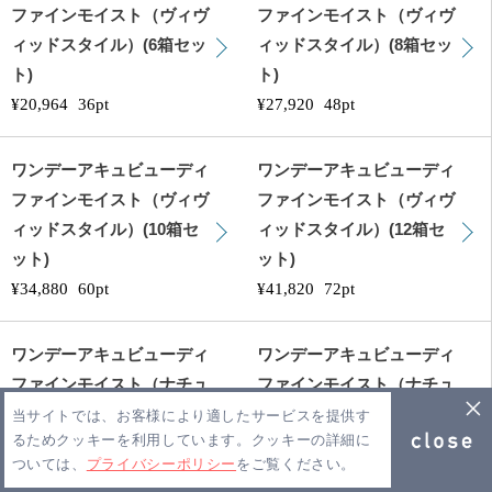
ファインモイスト（ヴィヴ
ファインモイスト（ヴィヴ
ィッドスタイル）(6箱セッ
ィッドスタイル）(8箱セッ
ト)
ト)
¥20,964
36pt
¥27,920
48pt
ワンデーアキュビューディ
ワンデーアキュビューディ
ファインモイスト（ヴィヴ
ファインモイスト（ヴィヴ
ィッドスタイル）(10箱セ
ィッドスタイル）(12箱セ
ット)
ット)
¥34,880
60pt
¥41,820
72pt
ワンデーアキュビューディ
ワンデーアキュビューディ
ファインモイスト（ナチュ
ファインモイスト（ナチュ
ラルシャイン）(2箱セット)
ラルシャイン）(4箱セット)
当サイトでは、お客様により適したサービスを提供す
るためクッキーを利用しています。クッキーの詳細に
¥6,996
12pt
¥13,980
24pt
ついては、
プライバシーポリシー
をご覧ください。