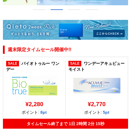
週末限定タイムセール開催中!!
バイオトゥルー ワン
ワンデーアキュビュー
SALE
SALE
デー
モイスト
¥2,280
¥2,770
ポイント:
8pt
ポイント:
5pt
タイムセール終了まで
1日
2時間
2分
15秒